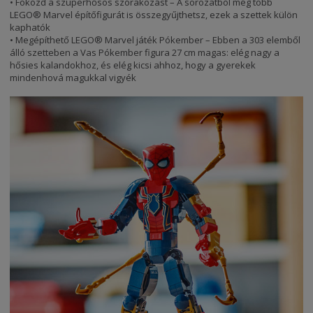
• Fokozd a szuperhősös szórakozást – A sorozatból még több
LEGO® Marvel építőfigurát is összegyűjthetsz, ezek a szettek külön
kaphatók
• Megépíthető LEGO® Marvel játék Pókember – Ebben a 303 elemből
álló szetteben a Vas Pókember figura 27 cm magas: elég nagy a
hősies kalandokhoz, és elég kicsi ahhoz, hogy a gyerekek
mindenhová magukkal vigyék