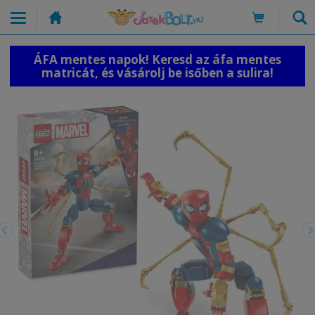
ÁFA mentes napok! Keresd az áfa mentes
matricát, és vásárolj be isőben a sulira!