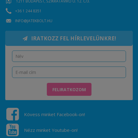
1211 BUDAPEST, SZIKRATÁVÍRÓ U. 12. C/3.
+36 1 244 8351
INFO@JATEKBOLT.HU
IRATKOZZ FEL HÍRLEVELÜNKRE!
FELIRATKOZOM
Kövess minket Facebook-on!
Nézz minket Youtube-on!