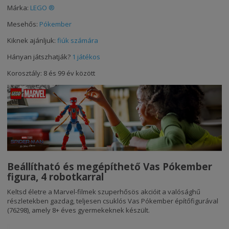
Márka:
LEGO ®
Mesehős:
Pókember
Kiknek ajánljuk:
fiúk számára
Hányan játszhatják?
1 játékos
Korosztály: 8 és 99 év között
Beállítható és megépíthető Vas Pókember
figura, 4 robotkarral
Keltsd életre a Marvel-filmek szuperhősös akcióit a valósághű
részletekben gazdag, teljesen csuklós Vas Pókember építőfigurával
(76298), amely 8+ éves gyermekeknek készült.