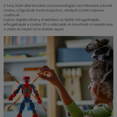
A Tony Stark által készített csúcstechnológiás Vas Pókember páncélt
viselve, a figurának 4 extra karja lesz, amelyek szintén teljesen
csuklósak.
A plusz digitális élmény érdekében az építők felnagyíthatják,
elforgathatják a szettek 3D-s változatát, és követhetik a haladásukat
a vidám és intuitív LEGO Builder appal.