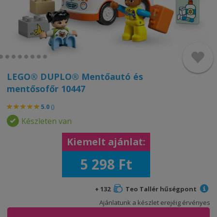
LEGO® DUPLO® Mentőautó és
mentősofőr 10447
5.0
(
)
Készleten van
Kiemelt ajánlat:
5 298 Ft
+ 132
Teo Tallér hűségpont
Ajánlatunk a készlet erejéig érvényes