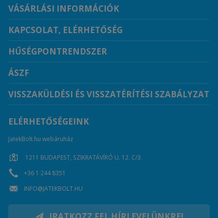
VÁSÁRLÁSI INFORMÁCIÓK
KAPCSOLAT, ELÉRHETŐSÉG
HŰSÉGPONTRENDSZER
ÁSZF
VISSZAKÜLDÉSI ÉS VISSZATÉRÍTÉSI SZABÁLYZAT
ELÉRHETŐSÉGEINK
JatekBolt.hu webáruház
1211 BUDAPEST, SZIKRATÁVÍRÓ U. 12. C/3.
+36 1 244 8351
INFO@JATEKBOLT.HU
IRATKOZZ FEL HÍRLEVELÜNKRE!