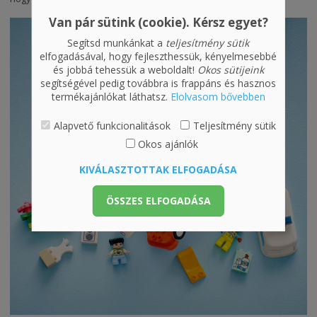
Van pár sütink (cookie). Kérsz egyet?
Segítsd munkánkat a
teljesítmény sütik
elfogadásával, hogy fejleszthessük, kényelmesebbé
és jobbá tehessük a weboldalt!
Okos sütijeink
segítségével pedig továbbra is frappáns és hasznos
termékajánlókat láthatsz.
Elolvasom bővebben
Alapvető funkcionalitások
Teljesítmény sütik
Okos ajánlók
KIVÁLASZTOTTAK ELFOGADÁSA
ÖSSZES ELFOGADÁSA