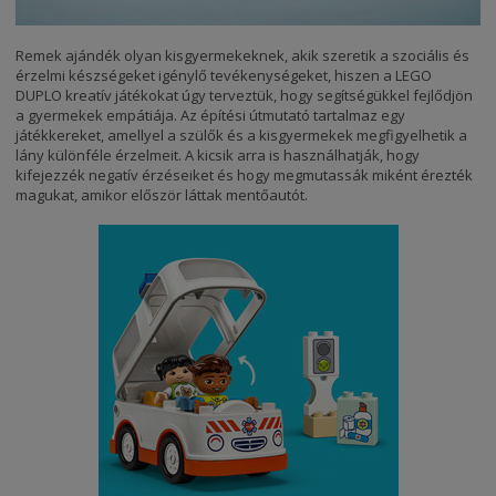
Remek ajándék olyan kisgyermekeknek, akik szeretik a szociális és
érzelmi készségeket igénylő tevékenységeket, hiszen a LEGO
DUPLO kreatív játékokat úgy terveztük, hogy segítségükkel fejlődjön
a gyermekek empátiája. Az építési útmutató tartalmaz egy
játékkereket, amellyel a szülők és a kisgyermekek megfigyelhetik a
lány különféle érzelmeit. A kicsik arra is használhatják, hogy
kifejezzék negatív érzéseiket és hogy megmutassák miként érezték
magukat, amikor először láttak mentőautót.