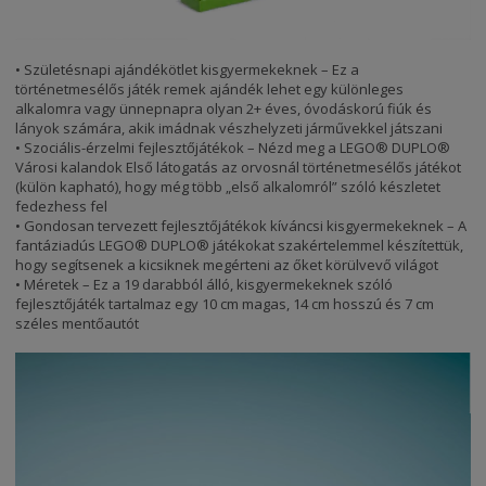
• Születésnapi ajándékötlet kisgyermekeknek – Ez a
történetmesélős játék remek ajándék lehet egy különleges
alkalomra vagy ünnepnapra olyan 2+ éves, óvodáskorú fiúk és
lányok számára, akik imádnak vészhelyzeti járművekkel játszani
• Szociális-érzelmi fejlesztőjátékok – Nézd meg a LEGO® DUPLO®
Városi kalandok Első látogatás az orvosnál történetmesélős játékot
(külön kapható), hogy még több „első alkalomról” szóló készletet
fedezhess fel
• Gondosan tervezett fejlesztőjátékok kíváncsi kisgyermekeknek – A
fantáziadús LEGO® DUPLO® játékokat szakértelemmel készítettük,
hogy segítsenek a kicsiknek megérteni az őket körülvevő világot
• Méretek – Ez a 19 darabból álló, kisgyermekeknek szóló
fejlesztőjáték tartalmaz egy 10 cm magas, 14 cm hosszú és 7 cm
széles mentőautót