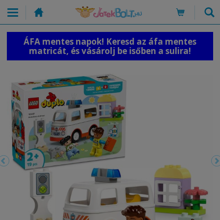
ÁFA mentes napok! Keresd az áfa mentes
matricát, és vásárolj be isőben a sulira!