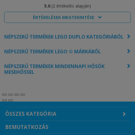
5.0
(
2 értékelés alapján
)
ÉRTÉKELÉSEK MEGTEKINTÉSE
NÉPSZERŰ TERMÉKEK LEGO DUPLO KATEGÓRIÁBÓL
NÉPSZERŰ TERMÉKEK LEGO ® MÁRKÁBÓL
NÉPSZERŰ TERMÉKEK MINDENNAPI HŐSÖK
MESEHŐSSEL
ÖSSZES KATEGÓRIA
BEMUTATKOZÁS