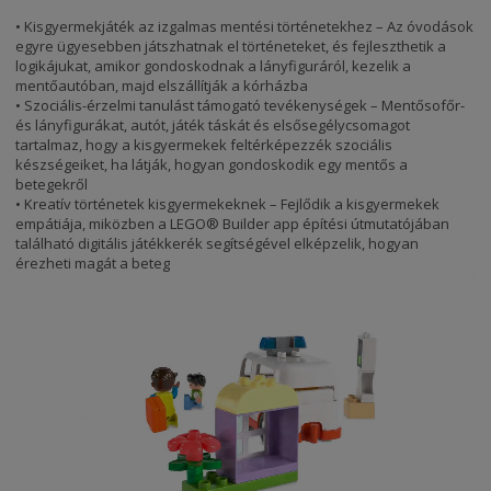
• Kisgyermekjáték az izgalmas mentési történetekhez – Az óvodások
egyre ügyesebben játszhatnak el történeteket, és fejleszthetik a
logikájukat, amikor gondoskodnak a lányfiguráról, kezelik a
mentőautóban, majd elszállítják a kórházba
• Szociális-érzelmi tanulást támogató tevékenységek – Mentősofőr-
és lányfigurákat, autót, játék táskát és elsősegélycsomagot
tartalmaz, hogy a kisgyermekek feltérképezzék szociális
készségeiket, ha látják, hogyan gondoskodik egy mentős a
betegekről
• Kreatív történetek kisgyermekeknek – Fejlődik a kisgyermekek
empátiája, miközben a LEGO® Builder app építési útmutatójában
található digitális játékkerék segítségével elképzelik, hogyan
érezheti magát a beteg