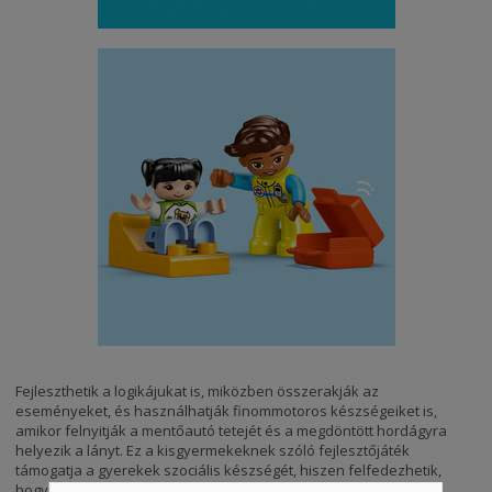
Fejleszthetik a logikájukat is, miközben összerakják az
eseményeket, és használhatják finommotoros készségeiket is,
amikor felnyitják a mentőautó tetejét és a megdöntött hordágyra
helyezik a lányt. Ez a kisgyermekeknek szóló fejlesztőjáték
támogatja a gyerekek szociális készségét, hiszen felfedezhetik,
hogy a mentősofőr miként viselkedne a beteggel.