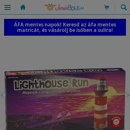
ÁFA mentes napok! Keresd az áfa mentes
matricát, és vásárolj be isőben a sulira!