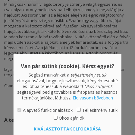
Mindig csak három világítótorony jelzőfénye világít egyszerre, és
csak olyan torony mellett szabad elhajózni, amelyik megvilágítja a
hajóutat. Aki soron van, az a lépése elején az egyik világítótorony
jelzőfényét áthelyezi egy másikba. Ezután egy vagy több hajóját
mozgatja a kijátszott kártyájától függően. Aki egy játékostársa
hajóját továbbsegíti a kikötő felé vezető úton, az bónuszlépést kap.
Minden kör után a felhő továbbhalad. A játék közepétől eléri a folyót,
majd utoléri azokat a hajókat, amelyek lemaradtak, és a folyópartra
kényszeríti őket. Az a játékos, aki a 12 forduló során a hajóit a
legközelebb juttatta a kikötőhöz, az kapja a legtöbb pontot, és
megnyeri a játékot.
Van pár sütink (cookie). Kérsz egyet?
Izgalmas logikai játék, amely elvarázsolja a játékosokat a végtelen
tengerekre.
Segítsd munkánkat a
teljesítmény sütik
elfogadásával, hogy fejleszthessük, kényelmesebbé
Csomagolás mérete: 35 x 22 x 4,5 cm
és jobbá tehessük a weboldalt!
Okos sütijeink
segítségével pedig továbbra is frappáns és hasznos
termékajánlókat láthatsz.
Elolvasom bővebben
VÁSÁRLÁSI ÉS SZÁLLÍTÁSI INFORMÁCIÓ
Alapvető funkcionalitások
Teljesítmény sütik
Okos ajánlók
A termék értékelése
KIVÁLASZTOTTAK ELFOGADÁSA
5.0
(
3 értékelés alapján
)