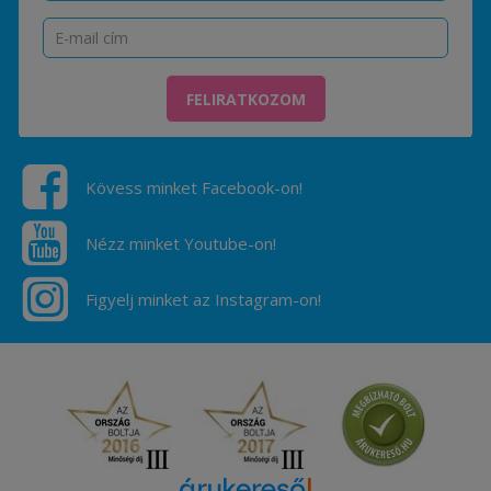
FELIRATKOZOM
Kövess minket Facebook-on!
Nézz minket Youtube-on!
Figyelj minket az Instagram-on!