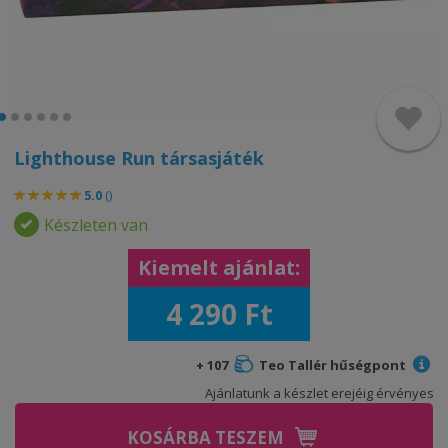
Lighthouse Run társasjáték
5.0
(
)
Készleten van
Kiemelt ajánlat:
4 290 Ft
+ 107
Teo Tallér hűségpont
Ajánlatunk a készlet erejéig érvényes
KOSÁRBA TESZEM