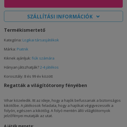
SZÁLLÍTÁSI INFORMÁCIÓK
Termékismertető
Kategória:
Logikai társasjátékok
Márka:
Piatnik
Kiknek ajánljuk:
fiúk számára
Hányan játszhatják?
2-4 játékos
Korosztály: 8 és 99 év között
Regatták a világítótorony fényében
Vihar közeledik. Itt az ideje, hogy a hajók befussanak a biztonságos
kikötőbe. A játékosok feladata, hogy a hajókat végigvezessék a
folyón, egészen a kikötőig. A folyó mentén álló világítótornyok
jelzőfényei mutatják az utat.
A játék menete: