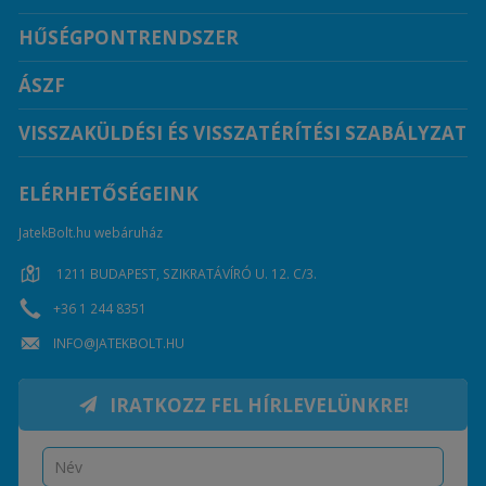
HŰSÉGPONTRENDSZER
ÁSZF
VISSZAKÜLDÉSI ÉS VISSZATÉRÍTÉSI SZABÁLYZAT
ELÉRHETŐSÉGEINK
JatekBolt.hu webáruház
1211 BUDAPEST, SZIKRATÁVÍRÓ U. 12. C/3.
+36 1 244 8351
INFO@JATEKBOLT.HU
IRATKOZZ FEL HÍRLEVELÜNKRE!