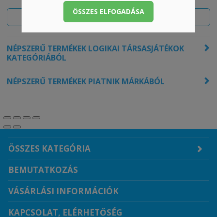
ÖSSZES ELFOGADÁSA
ÉRTÉKELÉSEK MEGTEKINTÉSE
NÉPSZERŰ TERMÉKEK LOGIKAI TÁRSASJÁTÉKOK
KATEGÓRIÁBÓL
NÉPSZERŰ TERMÉKEK PIATNIK MÁRKÁBÓL
ÖSSZES KATEGÓRIA
BEMUTATKOZÁS
VÁSÁRLÁSI INFORMÁCIÓK
KAPCSOLAT, ELÉRHETŐSÉG